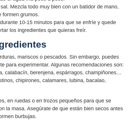
e sal. Mezcla todo muy bien con un batidor de mano,
e formen grumos.
o durante 10-15 minutos para que se enfríe y quede
tar los ingredientes que quieras freír.
ngredientes
erduras, mariscos o pescados. Sin embargo, puedes
uste para experimentar. Algunas recomendaciones son:
ria, calabacín, berenjena, espárragos, champiñones…
inos, chipirones, calamares, lubina, bacalao,
nes, en ruedas o en trozos pequeños para que se
on la masa. Asegúrate de que están bien secos antes
formen burbujas.