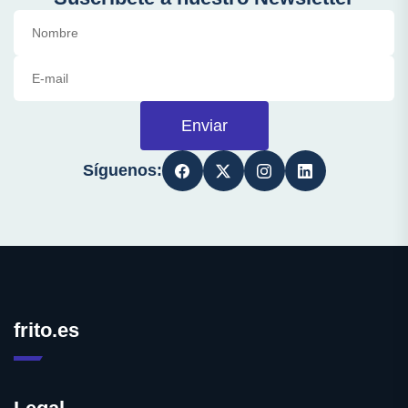
Enviar
Síguenos:
frito.es